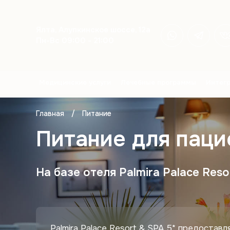
Ялта, Алупкинское шоссе, 12а
Пн-Вс 09:00 - 21:00
Медицинские услуги
Лечебные программы
Интег
Главная
/
Питание
Питание для пацие
На базе отеля Palmira Palace Reso
Palmira Palace Resort & SPA 5* предостав