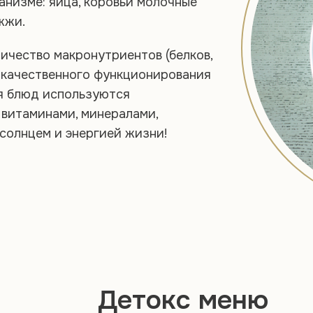
анизме: яйца, коровьи молочные
жжи.
чество макронутриентов (белков,
я качественного функционирования
ия блюд используются
 витаминами, минералами,
солнцем и энергией жизни!
Детокс меню