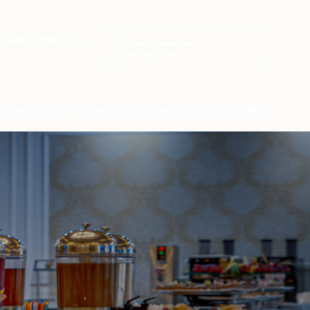
 (978) 735-77-
Бронирование
программы
Акции
Прайс
Номера
Питание
Контакты