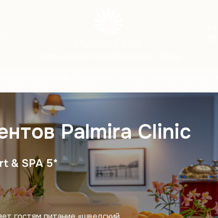
+7
55
Лечебный курорт премиум класса в Крыму
ративные программы
Для детей
Чекапы
СПА программы
нтов Palmira Clinic
rt & SPA 5*
ляет гостям питание «шведский