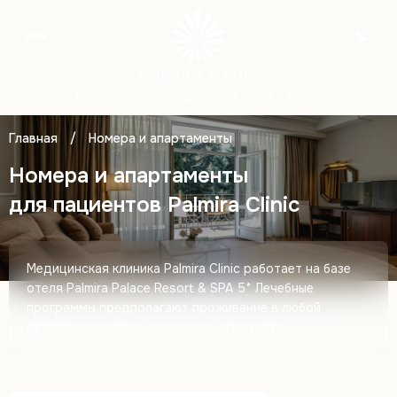
Лечебный курорт премиум класса в Крыму
Главная
/
Номера и апартаменты
Номера и апартаменты
для пациентов Palmira Clinic
Медицинская клиника Palmira Clinic работает на базе
отеля Palmira Palace Resort & SPA 5*
Лечебные
программы предполагают проживание в любой
категории номера, начиная со стандарта